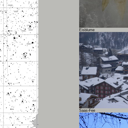
Eisblume
Saas-Fee