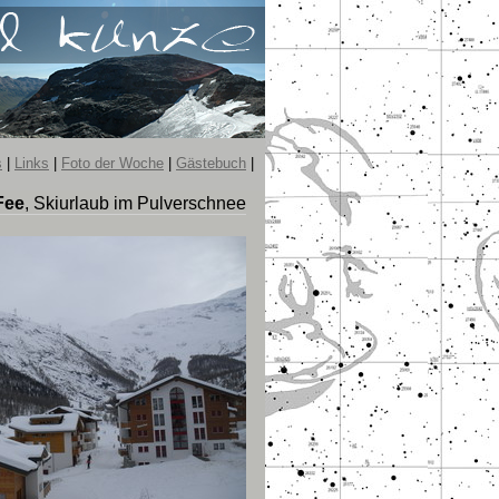
s
|
Links
|
Foto der Woche
|
Gästebuch
|
Fee
, Skiurlaub im Pulverschnee