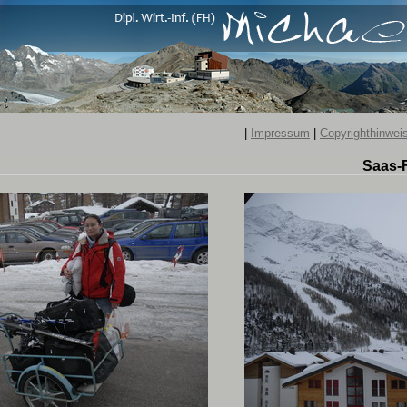
|
Impressum
|
Copyrighthinwei
Saas-