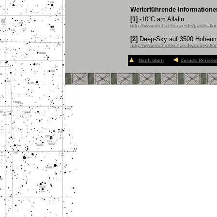
Weiterführende Informatione
[1]
-10°C am Allalin
http://www.michaelkunze.de/publikat
[2]
Deep-Sky auf 3500 Höhenm
http://www.michaelkunze.de/publikat
Nach oben
Zurück Reisebe